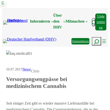
©
Zum
Inhalt
Über
Unte
springen
Suchen
Informieren
den
Mitmachen
Rstütz
DHV
En
Suchen
Unterstützen
10.07.2017
|
News
|
Chris
Versorgungsengpässe bei
medizinischem Cannabis
Seit einiger Zeit gibt es wieder massive Lieferausfälle bei
medizinischem Cannabis. Die Gesetzesänderung, die in der