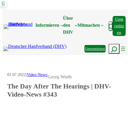
©
Zum
Inhalt
Über
Unte
springen
Suchen
Informieren
den
Mitmachen
Rstütz
DHV
En
Suchen
Unterstützen
01.07.2022
|
Video-News
|
Georg Wurth
The Day After The Hearings | DHV-
Video-News #343