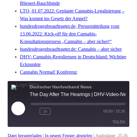
Blienert-Bauchbinde
LTO, 01.07.2022: Geplante Cannabis-Legalisierung –
Was kommt ins Gesetz der Ampel?
bundesdrogenbeauftragter.de, Pressemitteilung vom
13.06.2022: Kick-off für den Cannabis-
Konsultationsprozess „Cannabis – aber sicher!“
bundesdrogenbeauftragter.de: Cannabis – aber sicher
DHV: Cannabis-Regulierung in Deutschland: Wichtige
Eckpunkte
Cannabis Normal! Konferenz
Deutscher Hanfverband News
The Day After The Hearings | DHV-Video-News #343
Play
1x
00:00
/
25:26
Episode
TEILEN
|
|
Datei herunterladen
In neuem Fenster abspielen
Audiolänge: 25:26