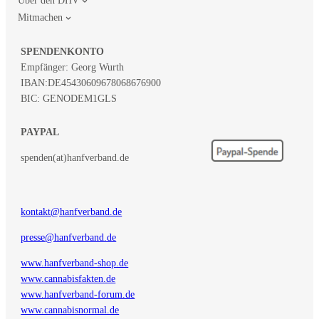
Über den DHV
Mitmachen
SPENDENKONTO
Empfänger: Georg Wurth
IBAN:
DE45430609678068676900
BIC: GENODEM1GLS
PAYPAL
spenden(at)hanfverband.de
kontakt@hanfverband.de
presse@hanfverband.de
www.hanfverband-shop.de
www.cannabisfakten.de
www.hanfverband-forum.de
www.cannabisnormal.de