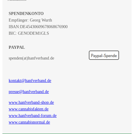
SPENDENKONTO
Empfänger: Georg Wurth
IBAN:
DE45430609678068676900
BIC: GENODEM1GLS
PAYPAL
spenden(at)hanfverband.de
kontakt@hanfverband.de
presse@hanfverband.de
www.hanfverband-shop.de
www.cannabisfakten.de
www.hanfverband-forum.de
www.cannabisnormal.de