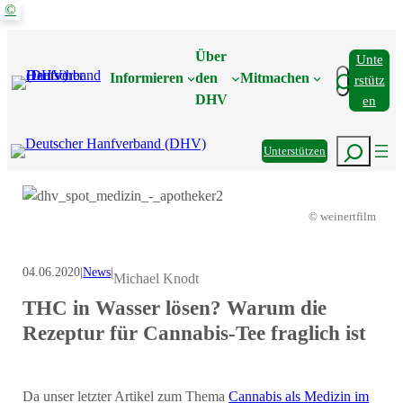
©
Zum
Inhalt
Über
Unte
springen
Suchen
Informieren
den
Mitmachen
Rstütz
DHV
En
Suchen
Unterstützen
© weinertfilm
04.06.2020
|
News
|
Michael Knodt
THC in Wasser lösen? Warum die
Rezeptur für Cannabis-Tee fraglich ist
Da unser letzter Artikel zum Thema
Cannabis als Medizin im