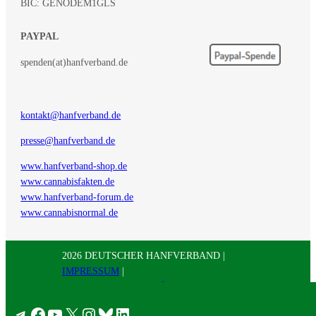
BIC: GENODEM1GLS
PAYPAL
spenden(at)hanfverband.de
kontakt@hanfverband.de
presse@hanfverband.de
www.hanfverband-shop.de
www.cannabisfakten.de
www.hanfverband-forum.de
www.cannabisnormal.de
2026 DEUTSCHER HANFVERBAND |
IMPRESSUM
|
DATENSCHUTZERKLÄRUNG
|
RSS
|
Presse
Telegram
Facebook
YouTube
X
Instagram
Bluesky
LinkedIn