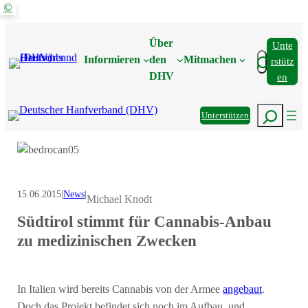
©
Zum
Inhalt
Über
Unte
springen
Suchen
Informieren
den
Mitmachen
Rstütz
DHV
En
Suchen
Unterstützen
15.06.2015
|
News
|
Michael Knodt
Südtirol stimmt für Cannabis-Anbau
zu medizinischen Zwecken
In Italien wird bereits Cannabis von der Armee
angebaut
.
Doch das Projekt befindet sich noch im Aufbau, und