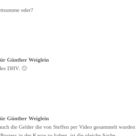
ettsumme oder?
für Günther Weiglein
 des DHV. 🙂
für Günther Weiglein
ch die Gelder die von Steffen per Video gesammelt wurden
 Prozess in der Kasse zu haben, ist die gleiche Sache.