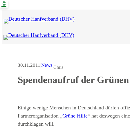
©
Zum
Inhalt
springen
30.11.2011
|
News
|
Chris
Spendenaufruf der Grünen 
Einige wenige Menschen in Deutschland dürfen offizie
Partnerorganisation „
Grüne Hilfe
“ hat deswegen eine
durchklagen will.