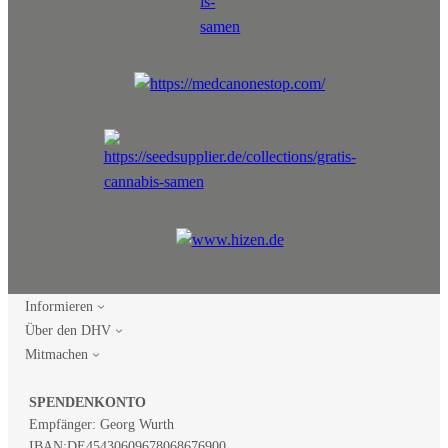
Informieren
Über den DHV
Mitmachen
SPENDENKONTO
Empfänger: Georg Wurth
IBAN:
DE45430609678068676900