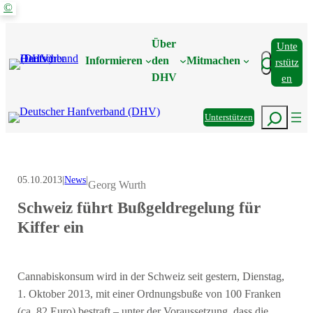
©
Zum
Inhalt
Über
Unte
springen
Suchen
Informieren
den
Mitmachen
Rstütz
DHV
En
Suchen
Unterstützen
05.10.2013
|
News
|
Georg Wurth
Schweiz führt Bußgeldregelung für
Kiffer ein
Cannabiskonsum wird in der Schweiz seit gestern, Dienstag,
1. Oktober 2013, mit einer Ordnungsbuße von 100 Franken
(ca. 82 Euro) bestraft – unter der Voraussetzung, dass die