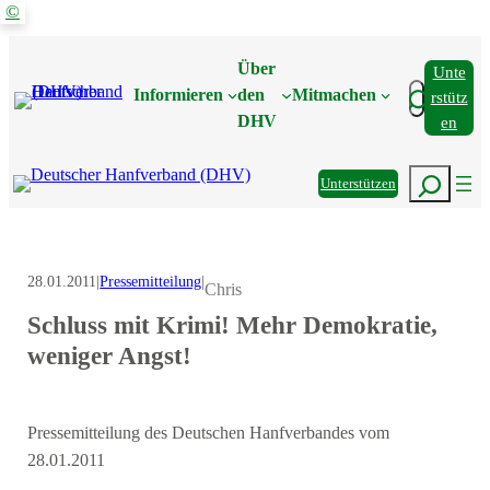
©
Zum
Inhalt
Über
Unte
springen
Suchen
Informieren
den
Mitmachen
Rstütz
DHV
En
Suchen
Unterstützen
28.01.2011
|
Pressemitteilung
|
Chris
Schluss mit Krimi! Mehr Demokratie,
weniger Angst!
Pressemitteilung des Deutschen Hanfverbandes vom
28.01.2011