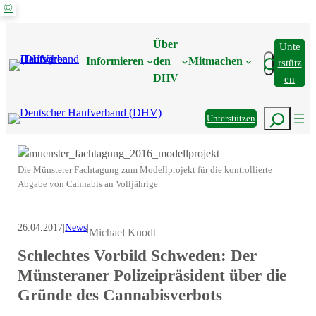
©
Zum
Inhalt
Über
Unte
springen
Suchen
Informieren
den
Mitmachen
Rstütz
DHV
En
Suchen
Unterstützen
Die Münsterer Fachtagung zum Modellprojekt für die kontrollierte
Abgabe von Cannabis an Volljährige
26.04.2017
|
News
|
Michael Knodt
Schlechtes Vorbild Schweden: Der
Münsteraner Polizeipräsident über die
Gründe des Cannabisverbots