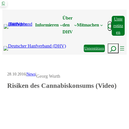
©
Zum
Inhalt
Über
Unte
springen
Suchen
Informieren
den
Mitmachen
Rstütz
DHV
En
Suchen
Unterstützen
28.10.2016
|
News
|
Georg Wurth
Risiken des Cannabiskonsums (Video)