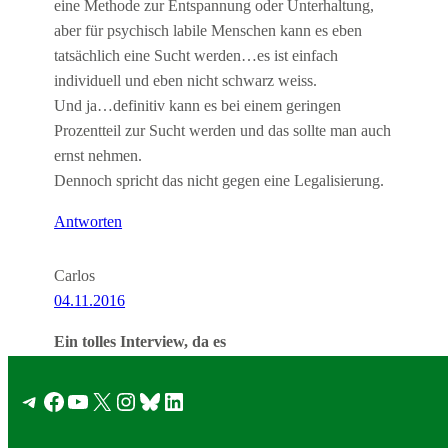
eine Methode zur Entspannung oder Unterhaltung,
aber für psychisch labile Menschen kann es eben
tatsächlich eine Sucht werden…es ist einfach
individuell und eben nicht schwarz weiss.
Und ja…definitiv kann es bei einem geringen
Prozentteil zur Sucht werden und das sollte man auch
ernst nehmen.
Dennoch spricht das nicht gegen eine Legalisierung.
Antworten
Carlos
04.11.2016
Ein tolles Interview, da es
Ein tolles Interview, da es einmal einen objektiven
Standpunkt wiedergibt. Es gibt leider wirklich,
Telegram
Facebook
YouTube
X
Instagram
Bluesky
LinkedIn
vorallem durch den Mischkonsum mit Tabak,
Menschen die ein Problem mit Cannabis bekommen