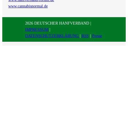
www.cannabisnormal.de
2026 DEUTSCHER HANFVERBAND |
IMPRESSUM
|
DATENSCHUTZERKLÄRUNG
|
RSS
|
Presse