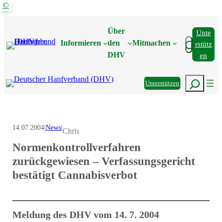
©
Zum
Inhalt
Über
Unte
springen
Suchen
Informieren
den
Mitmachen
Rstütz
DHV
En
Suchen
Unterstützen
14.07.2004
|
News
|
Chris
Normenkontrollverfahren
zurückgewiesen – Verfassungsgericht
bestätigt Cannabisverbot
Meldung des DHV vom 14. 7. 2004