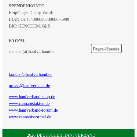
SPENDENKONTO
Empfänger: Georg Wurth
IBAN:
DE45430609678068676900
BIC: GENODEM1GLS
PAYPAL
spenden(at)hanfverband.de
kontakt@hanfverband.de
presse@hanfverband.de
www.hanfverband-shop.de
www.cannabisfakten.de
www.hanfverband-forum.de
www.cannabisnormal.de
2026 DEUTSCHER HANFVERBAND |