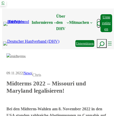
©
Zum
Inhalt
Über
Unte
springen
Suchen
Informieren
den
Mitmachen
Rstütz
DHV
En
Suchen
Unterstützen
09.11.2022
|
News
|
Chris
Midterms 2022 – Missouri und
Maryland legalisieren!
Bei den Midterm-Wahlen am 8. November 2022 in den
USA standen zahlreiche Abstimmungen zu Cannabis auf