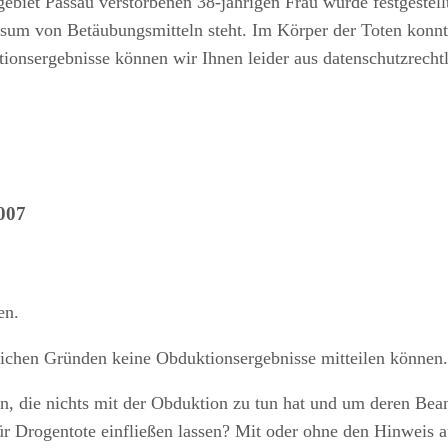
biet Passau verstorbenen 38-jährigen Frau wurde festgestellt
m von Betäubungsmitteln steht. Im Körper der Toten konnt
onsergebnisse können wir Ihnen leider aus datenschutzrechtl
007
en.
tlichen Gründen keine Obduktionsergebnisse mitteilen können
n, die nichts mit der Obduktion zu tun hat und um deren Bea
k für Drogentote einfließen lassen? Mit oder ohne den Hinweis