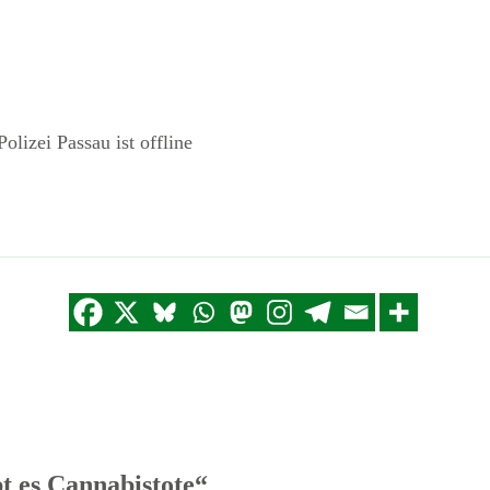
lizei Passau ist offline
t es Cannabistote“