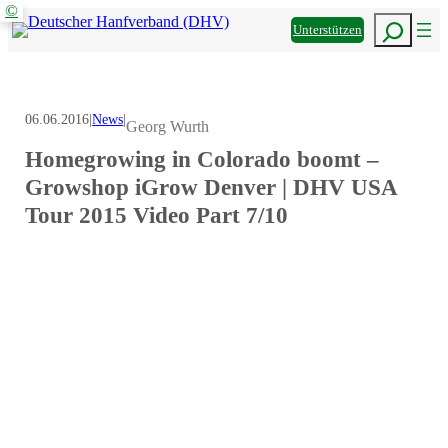
Informieren
den
Mitmachen
©
Zum
Suchen
DHV
Unterstützen
Inhalt
z
springen
06.06.2016
|
News
|
Georg Wurth
Homegrowing in Colorado boomt –
Growshop iGrow Denver | DHV USA
Tour 2015 Video Part 7/10