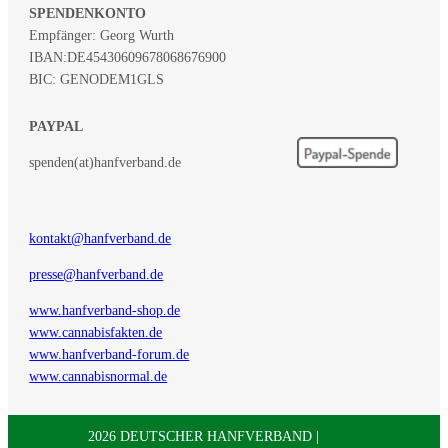
SPENDENKONTO
Empfänger: Georg Wurth
IBAN:
DE45430609678068676900
BIC: GENODEM1GLS
PAYPAL
spenden(at)hanfverband.de
kontakt@hanfverband.de
presse@hanfverband.de
www.hanfverband-shop.de
www.cannabisfakten.de
www.hanfverband-forum.de
www.cannabisnormal.de
2026 DEUTSCHER HANFVERBAND |