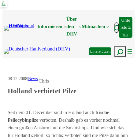
©
Zum
Inhalt
Über
Unte
springen
Suchen
Informieren
den
Mitmachen
Rstütz
DHV
En
Suchen
Unterstützen
08.12.2008
|
News
|
Chris
Holland verbietet Pilze
Seit dem 01. Dezember sind in Holland auch
frische
Psilocybinpilze
verboten. Deshalb gab es vorher nochmal
einen großen
Ansturm auf die Smartshops
. Und wie sich das
für Holland gehört: so richtig verboten sind die Pilze dann nun