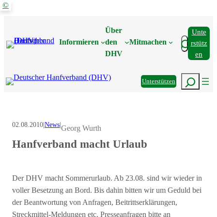
©
Zum
Inhalt
Über
Unte
springen
Suchen
Informieren
den
Mitmachen
Rstütz
DHV
En
Suchen
Unterstützen
02.08.2010
|
News
|
Georg Wurth
Hanfverband macht Urlaub
Der DHV macht Sommerurlaub. Ab 23.08. sind wir wieder in
voller Besetzung an Bord. Bis dahin bitten wir um Geduld bei
der Beantwortung von Anfragen, Beitrittserklärungen,
Streckmittel-Meldungen etc. Presseanfragen bitte an