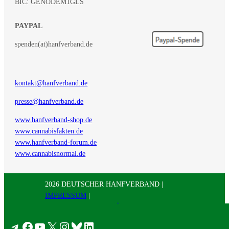
BIC: GENODEM1GLS
PAYPAL
spenden(at)hanfverband.de
kontakt@hanfverband.de
presse@hanfverband.de
www.hanfverband-shop.de
www.cannabisfakten.de
www.hanfverband-forum.de
www.cannabisnormal.de
2026 DEUTSCHER HANFVERBAND |
IMPRESSUM
|
DATENSCHUTZERKLÄRUNG
|
RSS
|
Presse
Telegram
Facebook
YouTube
X
Instagram
Bluesky
LinkedIn