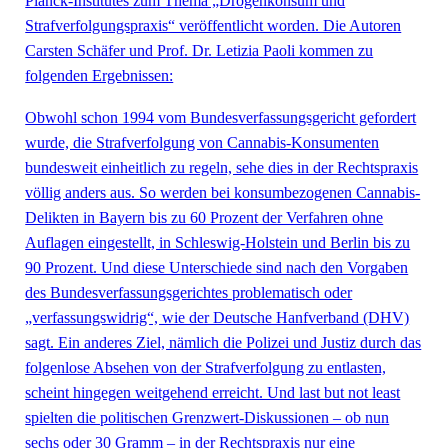
Planck-Institutes zum Thema „Drogenkonsum und
Strafverfolgungspraxis“ veröffentlicht worden. Die Autoren
Carsten Schäfer und Prof. Dr. Letizia Paoli kommen zu
folgenden Ergebnissen:
Obwohl schon 1994 vom Bundesverfassungsgericht gefordert
wurde, die Strafverfolgung von Cannabis-Konsumenten
bundesweit einheitlich zu regeln, sehe dies in der Rechtspraxis
völlig anders aus. So werden bei konsumbezogenen Cannabis-
Delikten in Bayern bis zu 60 Prozent der Verfahren ohne
Auflagen eingestellt, in Schleswig-Holstein und Berlin bis zu
90 Prozent. Und diese Unterschiede sind nach den Vorgaben
des Bundesverfassungsgerichtes problematisch oder
„verfassungswidrig“, wie der Deutsche Hanfverband (DHV)
sagt. Ein anderes Ziel, nämlich die Polizei und Justiz durch das
folgenlose Absehen von der Strafverfolgung zu entlasten,
scheint hingegen weitgehend erreicht. Und last but not least
spielten die politischen Grenzwert-Diskussionen – ob nun
sechs oder 30 Gramm – in der Rechtspraxis nur eine