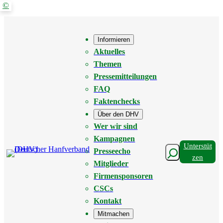
©
Zum
Inhalt
springen
Informieren
Aktuelles
Themen
Pressemitteilungen
FAQ
Faktenchecks
Über den DHV
Wer wir sind
Kampagnen
Unterstüt
Suchen
Presseecho
Zen
Mitglieder
Firmensponsoren
CSCs
Kontakt
Mitmachen