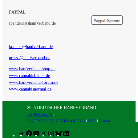
PAYPAL
spenden(at)hanfverband.de
kontakt@hanfverband.de
presse@hanfverband.de
www.hanfverband-shop.de
www.cannabisfakten.de
www.hanfverband-forum.de
www.cannabisnormal.de
2026 DEUTSCHER HANFVERBAND |
IMPRESSUM
|
DATENSCHUTZERKLÄRUNG
|
RSS
|
Presse
Telegram
Facebook
YouTube
X
Instagram
Bluesky
LinkedIn