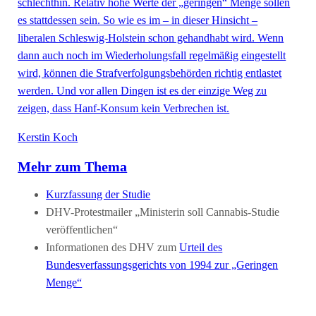
schlechthin. Relativ hohe Werte der „geringen“ Menge sollen
es stattdessen sein. So wie es im – in dieser Hinsicht –
liberalen Schleswig-Holstein schon gehandhabt wird. Wenn
dann auch noch im Wiederholungsfall regelmäßig eingestellt
wird, können die Strafverfolgungsbehörden richtig entlastet
werden. Und vor allen Dingen ist es der einzige Weg zu
zeigen, dass Hanf-Konsum kein Verbrechen ist.
Kerstin Koch
Mehr zum Thema
Kurzfassung der Studie
DHV-Protestmailer „Ministerin soll Cannabis-Studie
veröffentlichen“
Informationen des DHV zum
Urteil des
Bundesverfassungsgerichts von 1994 zur „Geringen
Menge“