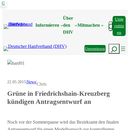
©
Zum
Inhalt
Über
Unte
springen
Suchen
Informieren
den
Mitmachen
Rstütz
DHV
En
Suchen
Unterstützen
22.05.2015
|
News
|
Chris
Grüne in Friedrichshain-Kreuzberg
kündigen Antragsentwurf an
Noch vor der Sommerpause wird das Bezirksamt den finalen
Antragsentwurf für einen Modellversuch zur kontrollierten