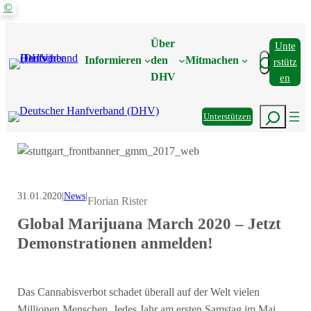
©
Zum
Inhalt
Über
Unte
springen
Suchen
Informieren
den
Mitmachen
Rstütz
DHV
En
Suchen
Unterstützen
31.01.2020
|
News
|
Florian Rister
Global Marijuana March 2020 – Jetzt
Demonstrationen anmelden!
Das Cannabisverbot schadet überall auf der Welt vielen
Millionen Menschen. Jedes Jahr am ersten Samstag im Mai