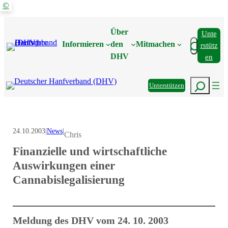
©
Zum
Inhalt
Über
Unte
springen
Suchen
Informieren
den
Mitmachen
Rstütz
DHV
En
Suchen
Unterstützen
24.10.2003
|
News
|
Chris
Finanzielle und wirtschaftliche
Auswirkungen einer
Cannabislegalisierung
Meldung des DHV vom 24. 10. 2003