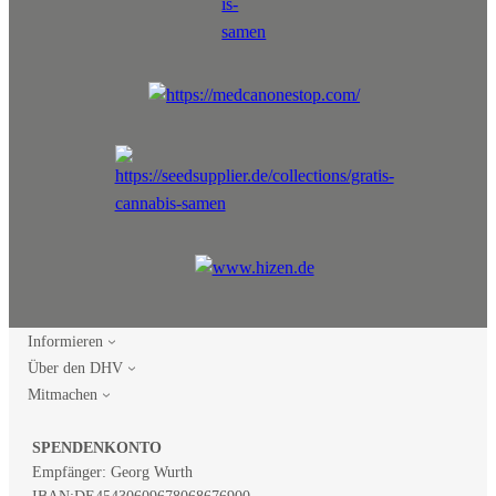
Informieren
Über den DHV
Mitmachen
SPENDENKONTO
Empfänger: Georg Wurth
IBAN:
DE45430609678068676900