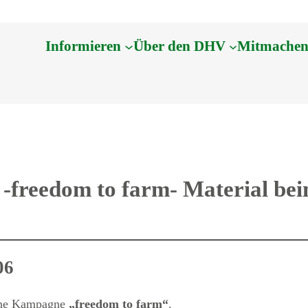
Informieren
Über den DHV
Mitmache
freedom to farm- Material bei
06
eine Kampagne
„freedom to farm“
.