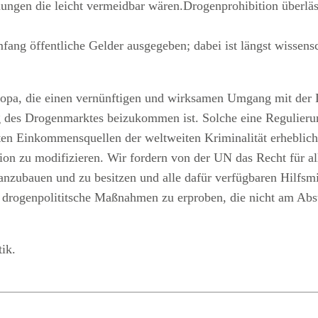
rdungen die leicht vermeidbar wären.Drogenprohibition überl
g öffentliche Gelder ausgegeben; dabei ist längst wissensc
opa, die einen vernünftigen und wirksamen Umgang mit der
ung des Drogenmarktes beizukommen ist. Solche eine Regulie
ten Einkommensquellen der weltweiten Kriminalität erheblich
tion zu modifizieren. Wir fordern von der UN das Recht für a
zubauen und zu besitzen und alle dafür verfügbaren Hilfsmit
in, drogenpolititsche Maßnahmen zu erproben, die nicht am Ab
tik.