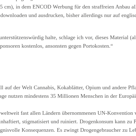
15 cm), in dem ENCOD Werbung für den straffreien Anbau alle
 downloaden und ausdrucken, bisher allerdings nur auf englis
erstützenswürdig halte, schlage ich vor, dieses Material (a
ponsoren kostenlos, ansonsten gegen Portokosten.“
ll auf der Welt Cannabis, Kokablätter, Opium und andere Pfl
age nutzen mindestens 35 Millionen Menschen in der Europäi
r in weltweit fast allen Ländern übernommenen UN-Konventio
 inhaftiert, stigmatisiert und ruiniert. Drogenkonsum kann zu
gnisvolle Konsequenzen. Es zwingt Drogengebraucher zu Lebe