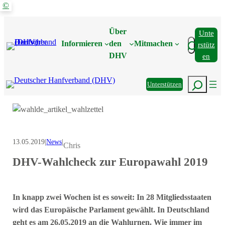
©
Zum
Inhalt
Über
Unte
springen
Suchen
Informieren
den
Mitmachen
Rstütz
DHV
En
Suchen
Unterstützen
13.05.2019
|
News
|
Chris
DHV-Wahlcheck zur Europawahl 2019
In knapp zwei Wochen ist es soweit: In 28 Mitgliedsstaaten
wird das Europäische Parlament gewählt. In Deutschland
geht es am 26.05.2019 an die Wahlurnen. Wie immer im