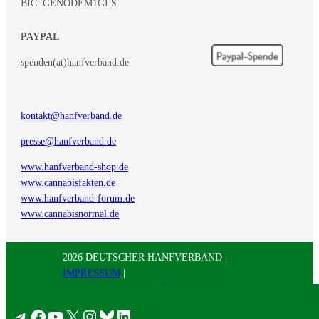
BIC: GENODEM1GLS
PAYPAL
spenden(at)hanfverband.de
kontakt@hanfverband.de
presse@hanfverband.de
www.hanfverband-shop.de
www.cannabisfakten.de
www.hanfverband-forum.de
www.cannabisnormal.de
2026 DEUTSCHER HANFVERBAND |
IMPRESSUM
|
DATENSCHUTZERKLÄRUNG
|
RSS
|
Presse
Telegram
Facebook
YouTube
X
Instagram
Bluesky
LinkedIn