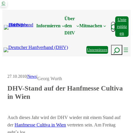
©
Zum
Inhalt
Über
Unte
springen
Suchen
Informieren
den
Mitmachen
Rstütz
DHV
En
Suchen
Unterstützen
27.10.2010
|
News
|
Georg Wurth
DHV-Stand auf der Hanfmesse Cultiva
in Wien
Auch dieses Jahr wird der DHV wieder mit einem Stand auf
der
Hanfmesse Cultiva in Wien
vertreten sein. Am Freitag
geht`s los.