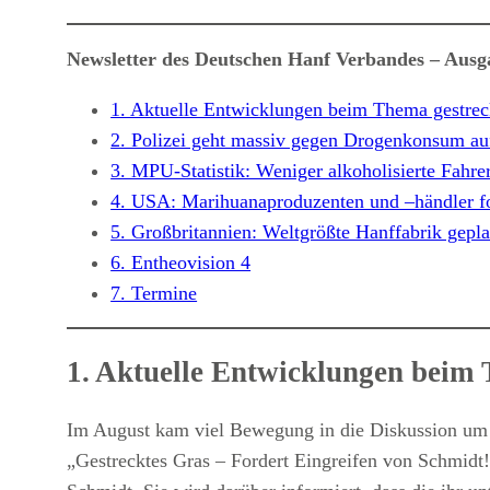
Newsletter des Deutschen Hanf Verbandes – Aus
1. Aktuelle Entwicklungen beim Thema gestrec
2. Polizei geht massiv gegen Drogenkonsum auf
3. MPU-Statistik: Weniger alkoholisierte Fahre
4. USA: Marihuanaproduzenten und –händler f
5. Großbritannien: Weltgrößte Hanffabrik gepla
6. Entheovision 4
7. Termine
1. Aktuelle Entwicklungen beim 
Im August kam viel Bewegung in die Diskussion um 
„Gestrecktes Gras – Fordert Eingreifen von Schmidt!“