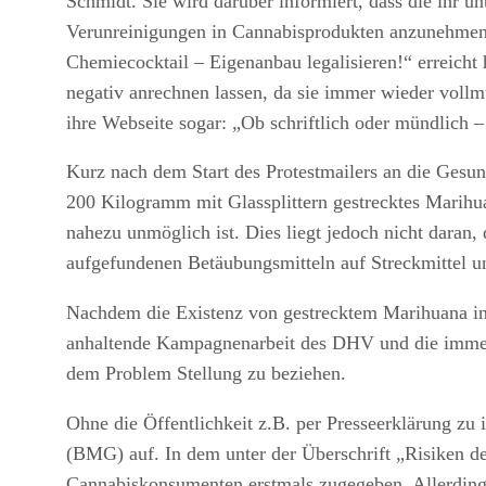
Schmidt. Sie wird darüber informiert, dass die ihr 
Verunreinigungen in Cannabisprodukten anzunehmen. A
Chemiecocktail – Eigenanbau legalisieren!“ erreicht 
negativ anrechnen lassen, da sie immer wieder vollm
ihre Webseite sogar: „Ob schriftlich oder mündlich 
Kurz nach dem Start des Protestmailers an die Gesu
200 Kilogramm mit Glassplittern gestrecktes Marih
nahezu unmöglich ist. Dies liegt jedoch nicht daran,
aufgefundenen Betäubungsmitteln auf Streckmittel u
Nachdem die Existenz von gestrecktem Marihuana in 
anhaltende Kampagnenarbeit des DHV und die immer 
dem Problem Stellung zu beziehen.
Ohne die Öffentlichkeit z.B. per Presseerklärung zu
(BMG) auf. In dem unter der Überschrift „Risiken d
Cannabiskonsumenten erstmals zugegeben. Allerding