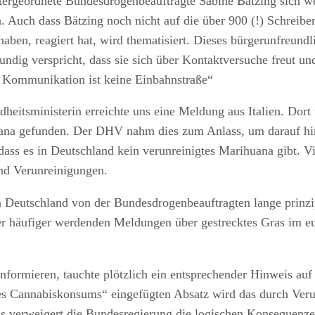
untergeordnete Bundesdrogenbeauftragte Sabine Bätzing sich w
uch dass Bätzing noch nicht auf die über 900 (!) Schreiben,
haben, reagiert hat, wird thematisiert. Dieses bürgerunfreund
undig verspricht, dass sie sich über Kontaktversuche freut un
– Kommunikation ist keine Einbahnstraße“
ndheitsministerin erreichte uns eine Meldung aus Italien. D
uana gefunden. Der DHV nahm dies zum Anlass, um darauf hin
 dass es in Deutschland kein verunreinigtes Marihuana gibt. V
nd Verunreinigungen.
Deutschland von der Bundesdrogenbeauftragten lange prinzip
häufiger werdenden Meldungen über gestrecktes Gras im eu
 informieren, tauchte plötzlich ein entsprechender Hinweis a
es Cannabiskonsums“ eingefügten Absatz wird das durch Ver
s verweigert die Bundesregierung die logischen Konsequenze