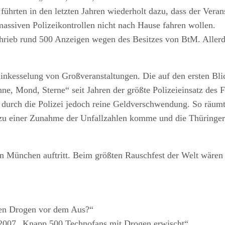
führten in den letzten Jahren wiederholt dazu, dass der Veran
massiven Polizeikontrollen nicht nach Hause fahren wollen.
chrieb rund 500 Anzeigen wegen des Besitzes von BtM. Allerd
Einkesselung von Großveranstaltungen. Die auf den ersten Bli
ne, Mond, Sterne“ seit Jahren der größte Polizeieinsatz des Fr
s durch die Polizei jedoch reine Geldverschwendung. So räumt
zu einer Zunahme der Unfallzahlen komme und die Thüringer P
in München auftritt. Beim größten Rauschfest der Welt wären 
en Drogen vor dem Aus?“
.2007 „Knapp 500 Technofans mit Drogen erwischt“