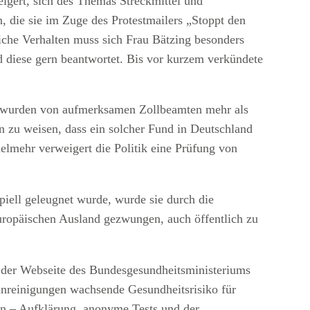
eigert, sich des Themas Streckmittel und
 die sie im Zuge des Protestmailers „Stoppt den
liche Verhalten muss sich Frau Bätzing besonders
d diese gern beantwortet. Bis vor kurzem verkündete
ort wurden von aufmerksamen Zollbeamten mehr als
 zu weisen, dass ein solcher Fund in Deutschland
ielmehr verweigert die Politik eine Prüfung von
iell geleugnet wurde, wurde sie durch die
ropäischen Ausland gezwungen, auch öffentlich zu
uf der Webseite des Bundesgesundheitsministeriums
unreinigungen wachsende Gesundheitsrisiko für
n – Aufklärung, anonyme Tests und der