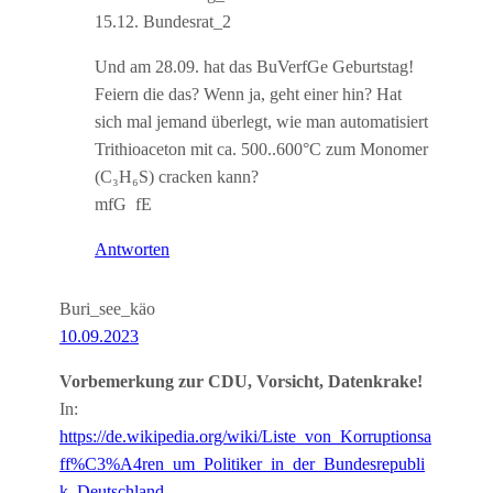
15.12. Bundesrat_2
Und am 28.09. hat das BuVerfGe Geburtstag!
Feiern die das? Wenn ja, geht einer hin? Hat
sich mal jemand überlegt, wie man automatisiert
Trithioaceton mit ca. 500..600°C zum Monomer
(C₃H₆S) cracken kann?
mfG fE
Antworten
Buri_see_käo
10.09.2023
Vorbemerkung zur CDU, Vorsicht, Datenkrake!
In:
https://de.wikipedia.org/wiki/Liste_von_Korruptionsa
ff%C3%A4ren_um_Politiker_in_der_Bundesrepubli
k_Deutschland