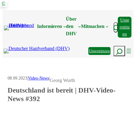
©
Zum
Inhalt
Über
Unte
springen
Suchen
Informieren
den
Mitmachen
Rstütz
DHV
En
Suchen
Unterstützen
08.09.2023
|
Video-News
|
Georg Wurth
Deutschland ist bereit | DHV-Video-
News #392