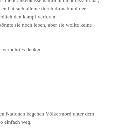
s die krankenkasse natürlcih nicht bezahlt hat,
en hat sich alleine durch dronabinol der
tendlich den kampf verloren.
könnte sie noch leben, aber sie wollte keine
hr verbohrtes denken.
nten Nationen begehen Völkermord unter dem
so einfach weg.