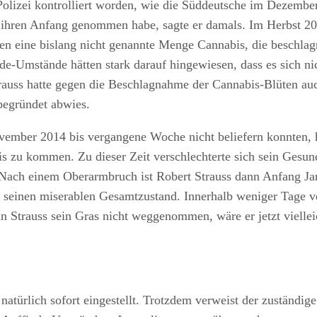
olizei kontrolliert worden, wie die Süddeutsche im Dezemb
ihren Anfang genommen habe, sagte er damals. Im Herbst 20
n eine bislang nicht genannte Menge Cannabis, die beschlagn
nde-Umstände hätten stark darauf hingewiesen, dass es sich n
rauss hatte gegen die Beschlagnahme der Cannabis-Blüten 
begründet abwies.
mber 2014 bis vergangene Woche nicht beliefern konnten, h
is zu kommen. Zu dieser Zeit verschlechterte sich sein Gesun
Nach einem Oberarmbruch ist Robert Strauss dann Anfang Jan
 seinen miserablen Gesamtzustand. Innerhalb weniger Tage ve
man Strauss sein Gras nicht weggenommen, wäre er jetzt viell
atürlich sofort eingestellt. Trotzdem verweist der zuständi