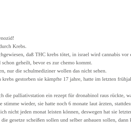
enozid!
durch Krebs.
hgewiesen, daß THC krebs tötet, in israel wird cannabis vo
d schon geheilt, bevor es zur chemo kommt.
nen, nur die schulmediziner wollen das nicht sehen.
krebs gestorben sie kämpfte 17 jahre, hatte im letzten frühj
die palliativstation ein rezept für dronabinol raus rückte, wa
stimme wieder, sie hatte noch 6 monate laut ärzten, stattdess
es sich nicht jeden monat leisten können, deswegen hat sie letz
f die gesetze scheißen sollen und selber anbauen sollen, dann 