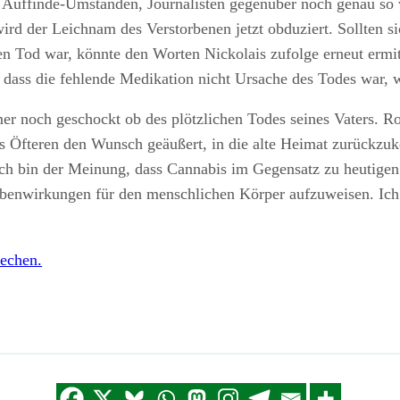
en Auffinde-Umständen, Journalisten gegenüber noch genau so
, wird der Leichnam des Verstorbenen jetzt obduziert. Sollte
en Tod war, könnte den Worten Nickolais zufolge erneut ermi
dass die fehlende Medikation nicht Ursache des Todes war, wi
mer noch geschockt ob des plötzlichen Todes seines Vaters. R
des Öfteren den Wunsch geäußert, in die alte Heimat zurückzu
ch bin der Meinung, dass Cannabis im Gegensatz zu heutigen
ebenwirkungen für den menschlichen Körper aufzuweisen. Ic
iechen.