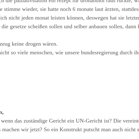
die palliativstation ein rezept für dronabinol raus rückte, wa
stimme wieder, sie hatte noch 6 monate laut ärzten, stattdess
es sich nicht jeden monat leisten können, deswegen hat sie letz
f die gesetze scheißen sollen und selber anbauen sollen, dann 
zeug keine drogen wären.
t nicht so viele menschen, wie unsere bundesregierung durch i
n,
wenn das zuständige Gericht ein UN-Gericht ist? Die verei
 machen wir jetzt? So ein Konstrukt putscht man auch nicht 