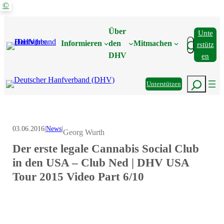
©
Zum
Inhalt
Über
Unte
springen
Suchen
Informieren
den
Mitmachen
Rstütz
DHV
En
Suchen
Unterstützen
03.06.2016
|
News
|
Georg Wurth
Der erste legale Cannabis Social Club
in den USA – Club Ned | DHV USA
Tour 2015 Video Part 6/10