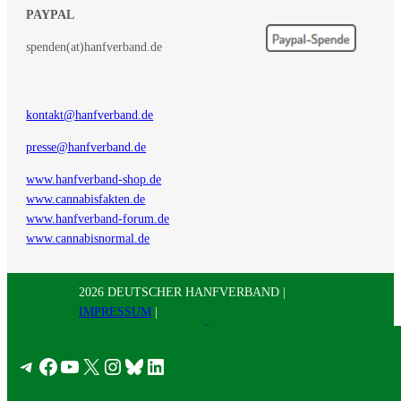
PAYPAL
spenden(at)hanfverband.de
kontakt@hanfverband.de
presse@hanfverband.de
www.hanfverband-shop.de
www.cannabisfakten.de
www.hanfverband-forum.de
www.cannabisnormal.de
2026 DEUTSCHER HANFVERBAND |
IMPRESSUM
|
DATENSCHUTZERKLÄRUNG
|
RSS
|
Presse
Telegram
Facebook
YouTube
X
Instagram
Bluesky
LinkedIn