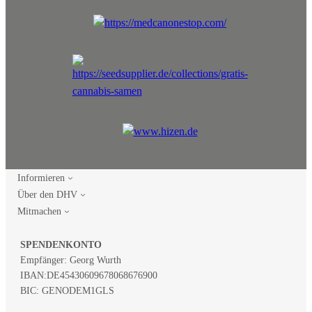
Informieren
Über den DHV
Mitmachen
SPENDENKONTO
Empfänger: Georg Wurth
IBAN:
DE45430609678068676900
BIC: GENODEM1GLS