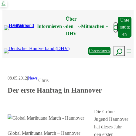
©
Zum
Inhalt
Über
Unte
springen
Suchen
Informieren
den
Mitmachen
Rstütz
DHV
En
Suchen
Unterstützen
08.05.2012
|
News
|
Chris
Der erste Hanftag in Hannover
Die Grüne
Jugend Hannover
hat dieses Jahr
Global Marihuana March – Hannover
den ersten