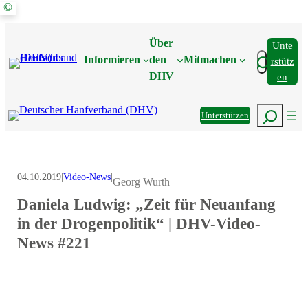
©
Zum
Inhalt
Über
Unte
springen
Suchen
Informieren
den
Mitmachen
Rstütz
DHV
En
Suchen
Unterstützen
04.10.2019
|
Video-News
|
Georg Wurth
Daniela Ludwig: „Zeit für Neuanfang
in der Drogenpolitik“ | DHV-Video-
News #221