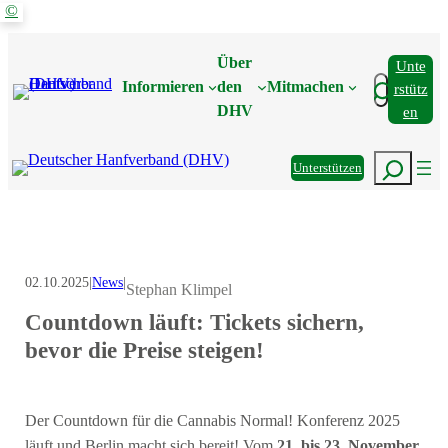
©
Zum
Inhalt
Über
Unte
springen
Suchen
Informieren
den
Mitmachen
Rstütz
DHV
En
Suchen
Unterstützen
02.10.2025
|
News
|
Stephan Klimpel
Countdown läuft: Tickets sichern,
bevor die Preise steigen!
Der Countdown für die Cannabis Normal! Konferenz 2025
läuft und Berlin macht sich bereit! Vom
21. bis 23. November