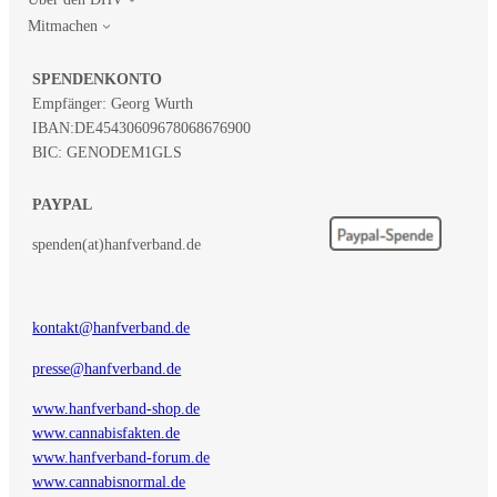
Mitmachen
SPENDENKONTO
Empfänger: Georg Wurth
IBAN:
DE45430609678068676900
BIC: GENODEM1GLS
PAYPAL
spenden(at)hanfverband.de
kontakt@hanfverband.de
presse@hanfverband.de
www.hanfverband-shop.de
www.cannabisfakten.de
www.hanfverband-forum.de
www.cannabisnormal.de