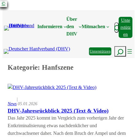
©
©
©
©
©
©
©
©
©
©
Zum
Inhalt
Über
Unte
springen
Suchen
Informieren
den
Mitmachen
Rstütz
DHV
En
Suchen
Unterstützen
Kategorie:
Hanfszene
|
News
05.01.2026
DHV-Jahresrückblick 2025 (Text & Video)
Das Jahr 2025 kommt im Vergleich zum vorherigen Jahr der
Entkriminalisierung etwas nachdenklicher und
durchwachsener daher. Nach dem Bruch der Ampel und dem