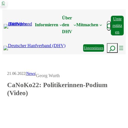
©
Zum
Inhalt
Über
Unte
springen
Suchen
Informieren
den
Mitmachen
Rstütz
DHV
En
Suchen
Unterstützen
21.06.2022
|
News
|
Georg Wurth
CaNoKo22: Politikerinnen-Podium
(Video)