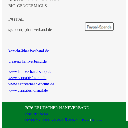
BIC: GENODEM1GLS
PAYPAL
spenden(at)hanfverband.de
kontakt@hanfverband.de
presse@hanfverband.de
www.hanfverband-shop.de
www.cannabisfakten.de
www.hanfverband-forum.de
www.cannabisnormal.de
2026 DEUTSCHER HANFVERBAND |
IMPRESSUM
|
DATENSCHUTZERKLÄRUNG
|
RSS
|
Presse