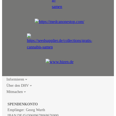
Informieren
Über den DHV
Mitmachen
SPENDENKONTO
Empfänger: Georg Wurth
IBAN:
DE45430609678068676900