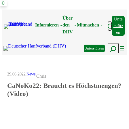
©
Zum
Inhalt
Über
Unte
springen
Suchen
Informieren
den
Mitmachen
Rstütz
DHV
En
Suchen
Unterstützen
29.06.2022
|
News
|
Chris
CaNoKo22: Braucht es Höchstmengen?
(Video)