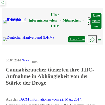
©
Zum
Inhalt
Über
Unte
springen
Suchen
Informieren
den
Mitmachen
Rstütz
DHV
En
Suchen
Unterstützen
03.04.2014
|
News
|
Chris
Cannabisraucher titrierten ihre THC-
Aufnahme in Abhängigkeit von der
Stärke der Droge
Aus den
IACM-Informationen vom 22. März 2014
: