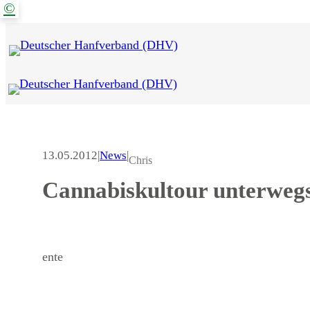
©
Zum
Inhalt
springen
13.05.2012
|
News
|
Chris
Cannabiskultour unterweg
ente