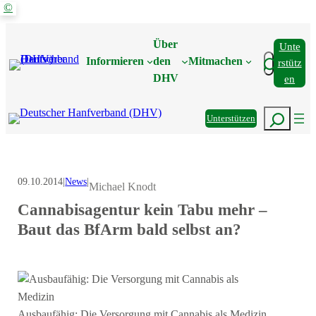
©
Zum
Inhalt
Über
Unte
springen
Suchen
Informieren
den
Mitmachen
Rstütz
DHV
En
Suchen
Unterstützen
09.10.2014
|
News
|
Michael Knodt
Cannabisagentur kein Tabu mehr –
Baut das BfArm bald selbst an?
Ausbaufähig: Die Versorgung mit Cannabis als Medizin