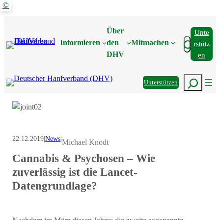
©
Zum
Inhalt
Über
Unte
springen
Suchen
Informieren
den
Mitmachen
Rstütz
DHV
En
Suchen
Unterstützen
22.12.2019
|
News
|
Michael Knodt
Cannabis & Psychosen – Wie
zuverlässig ist die Lancet-
Datengrundlage?