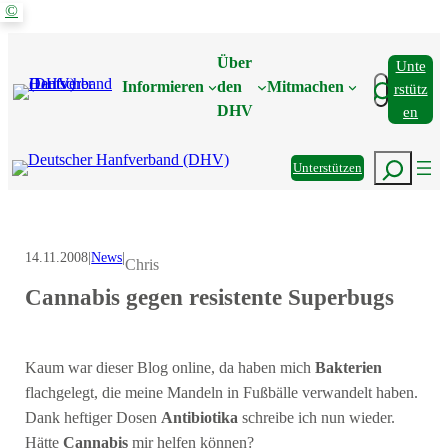
©
Zum
Inhalt
Über
Unte
springen
Suchen
Informieren
den
Mitmachen
Rstütz
DHV
En
Suchen
Unterstützen
14.11.2008
|
News
|
Chris
Cannabis gegen resistente Superbugs
Kaum war dieser Blog online, da haben mich
Bakterien
flachgelegt, die meine Mandeln in Fußbälle verwandelt haben.
Dank heftiger Dosen
Antibiotika
schreibe ich nun wieder.
Hätte
Cannabis
mir helfen können?