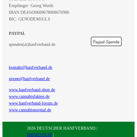
Empfänger: Georg Wurth
IBAN:
DE45430609678068676900
BIC: GENODEM1GLS
PAYPAL
spenden(at)hanfverband.de
kontakt@hanfverband.de
presse@hanfverband.de
www.hanfverband-shop.de
www.cannabisfakten.de
www.hanfverband-forum.de
www.cannabisnormal.de
2026 DEUTSCHER HANFVERBAND |
IMPRESSUM
|