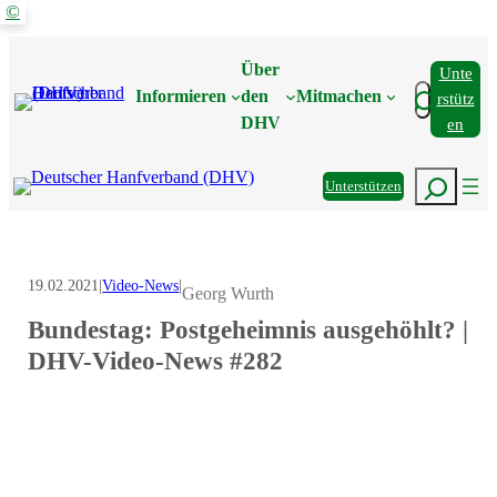
©
Zum
Inhalt
Über
Unte
springen
Suchen
Informieren
den
Mitmachen
Rstütz
DHV
En
Suchen
Unterstützen
19.02.2021
|
Video-News
|
Georg Wurth
Bundestag: Postgeheimnis ausgehöhlt? |
DHV-Video-News #282