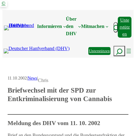
©
Zum
Inhalt
Über
Unte
springen
Suchen
Informieren
den
Mitmachen
Rstütz
DHV
En
Suchen
Unterstützen
11.10.2002
|
News
|
Chris
Briefwechsel mit der SPD zur
Entkriminalisierung von Cannabis
Meldung des DHV vom 11. 10. 2002
Brief an den Bundesvorstand und die Bundestagsfraktion der