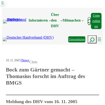
©
Zum
Inhalt
Über
Unte
springen
Suchen
Informieren
den
Mitmachen
Rstütz
DHV
En
Suchen
Unterstützen
16.11.2005
|
News
|
Chris
Bock zum Gärtner gemacht –
Thomasius forscht im Auftrag des
BMGS
Meldung des DHV vom 16. 11. 2005