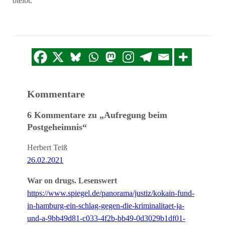
bleibt.
Kommentare
6 Kommentare zu „Aufregung beim
Postgeheimnis“
Herbert Teiß
26.02.2021
War on drugs. Lesenswert
https://www.spiegel.de/panorama/justiz/kokain-fund-
in-hamburg-ein-schlag-gegen-die-kriminalitaet-ja-
und-a-9bb49d81-c033-4f2b-bb49-0d3029b1df01-