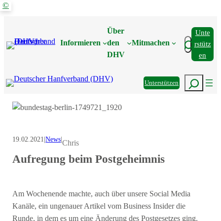
©
Zum
Inhalt
Über
Unte
springen
Suchen
Informieren
den
Mitmachen
Rstütz
DHV
En
Suchen
Unterstützen
19.02.2021
|
News
|
Chris
Aufregung beim Postgeheimnis
Am Wochenende machte, auch über unsere Social Media
Kanäle, ein ungenauer Artikel vom Business Insider die
Runde, in dem es um eine Änderung des Postgesetzes ging.