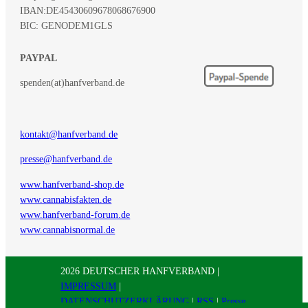
IBAN:
DE45430609678068676900
BIC: GENODEM1GLS
PAYPAL
spenden(at)hanfverband.de
kontakt@hanfverband.de
presse@hanfverband.de
www.hanfverband-shop.de
www.cannabisfakten.de
www.hanfverband-forum.de
www.cannabisnormal.de
2026 DEUTSCHER HANFVERBAND |
IMPRESSUM
|
DATENSCHUTZERKLÄRUNG
|
RSS
|
Presse