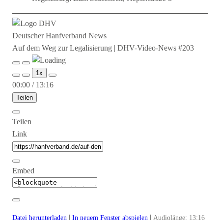
Deutscher Hanfverband News
Auf dem Weg zur Legalisierung | DHV-Video-News #203
Play
Pause
1x
Episode
Episode
00:00
/
13:16
Teilen
Teilen
Link
Embed
|
|
Datei herunterladen
In neuem Fenster abspielen
Audiolänge: 13:16