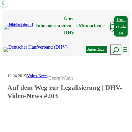
©
Zum
Inhalt
Über
Unte
springen
Suchen
Informieren
den
Mitmachen
Rstütz
DHV
En
Suchen
Unterstützen
19.04.2019
|
Video-News
|
Georg Wurth
Auf dem Weg zur Legalisierung | DHV-
Video-News #203