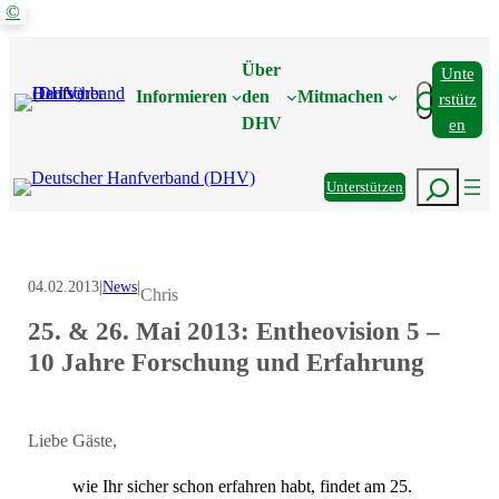
©
Zum
Inhalt
Über
Unte
springen
Suchen
Informieren
den
Mitmachen
Rstütz
DHV
En
Suchen
Unterstützen
04.02.2013
|
News
|
Chris
25. & 26. Mai 2013: Entheovision 5 –
10 Jahre Forschung und Erfahrung
Liebe Gäste,
wie Ihr sicher schon erfahren habt, findet am 25.