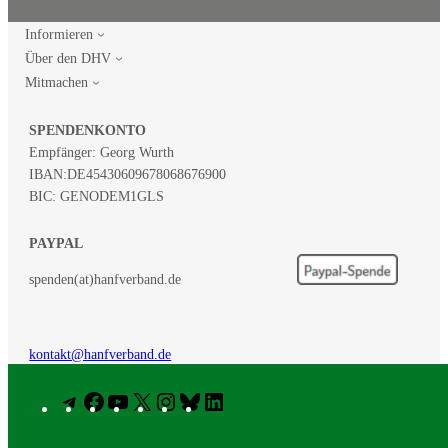
Informieren
Über den DHV
Mitmachen
SPENDENKONTO
Empfänger: Georg Wurth
IBAN:
DE45430609678068676900
BIC: GENODEM1GLS
PAYPAL
spenden(at)hanfverband.de
kontakt@hanfverband.de
presse@hanfverband.de
Telegram
Facebook
YouTube
X
Instagram
Bluesky
LinkedIn
www.hanfverband-shop.de