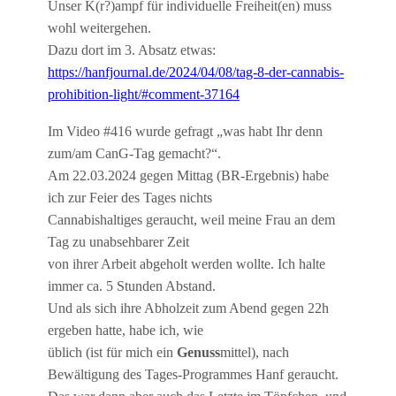
Unser K(r?)ampf für individuelle Freiheit(en) muss
wohl weitergehen.
Dazu dort im 3. Absatz etwas:
https://hanfjournal.de/2024/04/08/tag-8-der-cannabis-
prohibition-light/#comment-37164
Im Video #416 wurde gefragt „was habt Ihr denn
zum/am CanG-Tag gemacht?“.
Am 22.03.2024 gegen Mittag (BR-Ergebnis) habe
ich zur Feier des Tages nichts
Cannabishaltiges geraucht, weil meine Frau an dem
Tag zu unabsehbarer Zeit
von ihrer Arbeit abgeholt werden wollte. Ich halte
immer ca. 5 Stunden Abstand.
Und als sich ihre Abholzeit zum Abend gegen 22h
ergeben hatte, habe ich, wie
üblich (ist für mich ein
Genuss
mittel), nach
Bewältigung des Tages-Programmes Hanf geraucht.