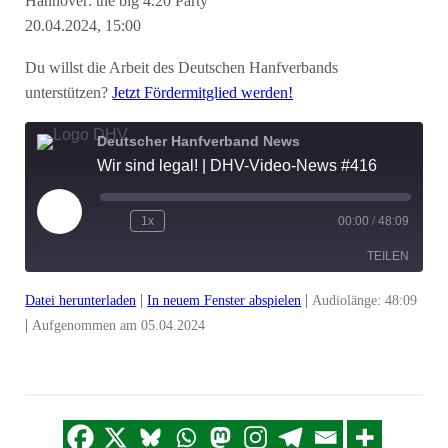
Hannover: the big 4.20 Party
20.04.2024, 15:00
Du willst die Arbeit des Deutschen Hanfverbands
unterstützen?
Jetzt Fördermitglied werden!
Deutscher Hanfverband News
Wir sind legal! | DHV-Video-News #416
Play
1x
00:00
/
48:09
Episode
TEILEN
|
|
Datei herunterladen
In neuem Fenster abspielen
Audiolänge: 48:09
TEILEN
|
Aufgenommen am 05.04.2024
LINK
EMBED