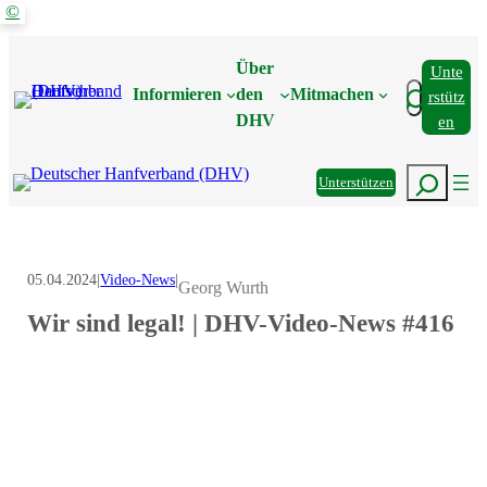
©
Zum
Inhalt
Über
Unte
springen
Suchen
Informieren
den
Mitmachen
Rstütz
DHV
En
Suchen
Unterstützen
05.04.2024
|
Video-News
|
Georg Wurth
Wir sind legal! | DHV-Video-News #416