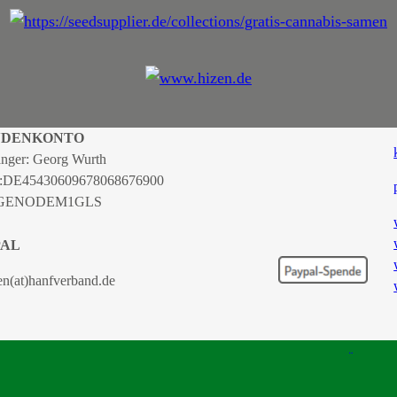
NDENKONTO
nger: Georg Wurth
:
DE45430609678068676900
 GENODEM1GLS
PAL
en(at)hanfverband.de
TSCHER HANFVERBAND |
IMPRESSUM
|
DATENSCHUTZERKLÄRUNG