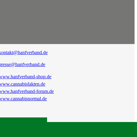
kontakt@hanfverband.de
presse@hanfverband.de
www.hanfverband-shop.de
www.cannabisfakten.de
www.hanfverband-forum.de
www.cannabisnormal.de
|
RSS
|
Presse