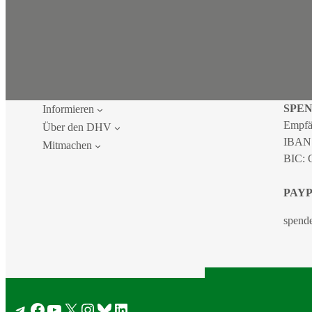
SPE
Informieren
Empfä
Über den DHV
IBAN
Mitmachen
BIC:
PAY
spend
2026 DEU
Telegram
Facebook
YouTube
X
Instagram
Bluesky
LinkedIn