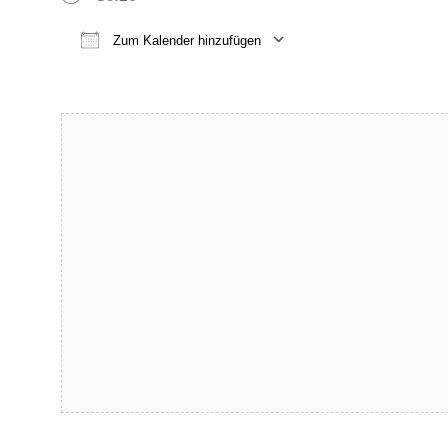
Zum Kalender hinzufügen
ICS herunterladen
Google Kalender
iCalendar
Office 365
Outlook Live