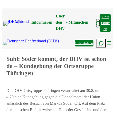
Zum
Inhalt
Über
Unte
springen
Suchen
Informieren
den
Mitmachen
Rstütz
DHV
En
Suchen
Unterstützen
Suhl: Söder kommt, der DHV ist schon
da – Kundgebung der Ortsgruppe
Thüringen
Die DHV-Ortsgruppe Thüringen veranstaltet am 30.8. um
4:20 eine Kundgebung gegen die Doppelmoral der Union
anlässlich des Besuch von Markus Söder. Ort: Auf dem Platz
der deutschen Einheit zwischen Haus der Geschichte und dem