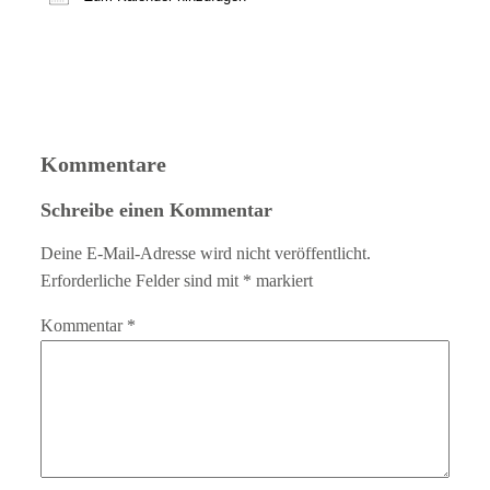
ICS herunterladen
Google Kalender
iCalendar
Office 365
Outlook Live
Kommentare
Schreibe einen Kommentar
Deine E-Mail-Adresse wird nicht veröffentlicht.
Erforderliche Felder sind mit
*
markiert
Kommentar
*