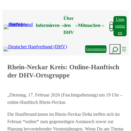
Zum
Inhalt
Über
Unte
springen
Suchen
Informieren
den
Mitmachen
Rstütz
DHV
En
Suchen
Unterstützen
Rhein-Neckar Kreis: Online-Hanftisch
der DHV-Ortsgruppe
„Dienstag, 17. Februar 2026 (Faschingsdienstag) um 19 Uhr –
online-Hanftisch Rhein-Neckar.
Die Hanffreund:innen im Rhein-Neckar Delta treffen sich im
Februar *online* zum gegenseitigen Austausch sowie zur
Planung bevorstehender Veranstaltungen. Wenn Du am Thema