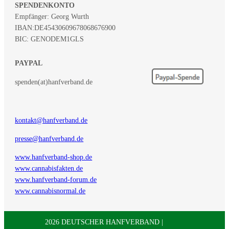
SPENDENKONTO
Empfänger: Georg Wurth
IBAN:
DE45430609678068676900
BIC: GENODEM1GLS
PAYPAL
spenden(at)hanfverband.de
kontakt@hanfverband.de
presse@hanfverband.de
www.hanfverband-shop.de
www.cannabisfakten.de
www.hanfverband-forum.de
www.cannabisnormal.de
2026 DEUTSCHER HANFVERBAND |