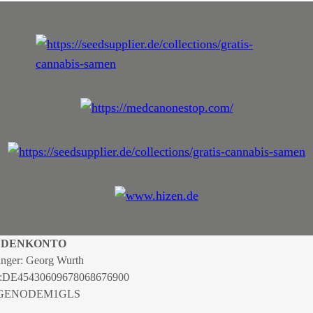
NDENKONTO
nger: Georg Wurth
:
DE45430609678068676900
 GENODEM1GLS