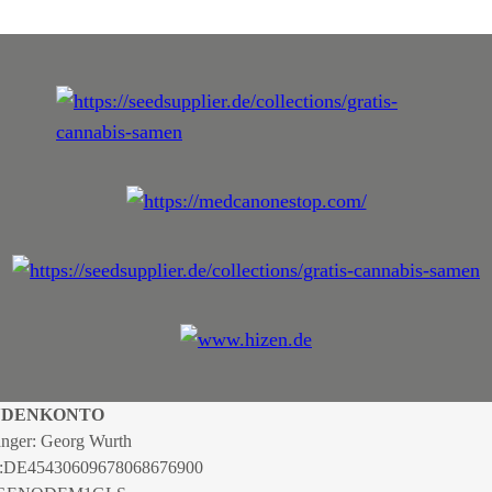
NDENKONTO
nger: Georg Wurth
:
DE45430609678068676900