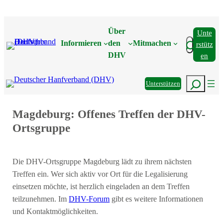
Zum
Inhalt
Über
Unte
springen
Suchen
Informieren
den
Mitmachen
Rstütz
DHV
En
Suchen
Unterstützen
Magdeburg: Offenes Treffen der DHV-
Ortsgruppe
Die DHV-Ortsgruppe Magdeburg lädt zu ihrem nächsten
Treffen ein. Wer sich aktiv vor Ort für die Legalisierung
einsetzen möchte, ist herzlich eingeladen an dem Treffen
teilzunehmen. Im
DHV-Forum
gibt es weitere Informationen
und Kontaktmöglichkeiten.